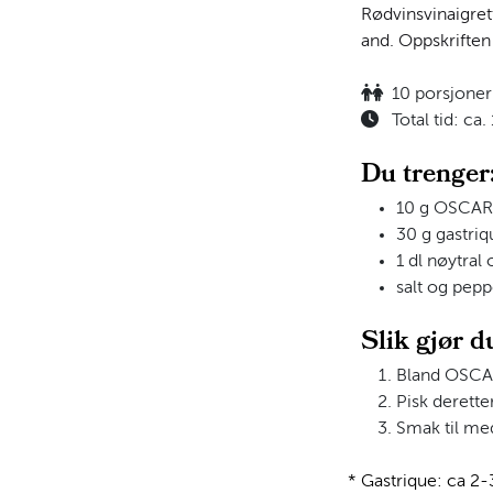
Rødvinsvinaigret
and. Oppskriften 
10 porsjoner
Total tid: ca.
Du trenger
10 g OSCAR
30 g gastriq
1 dl nøytral 
salt og pepp
Slik gjør d
Bland OSCAR
Pisk deretter
Smak til med
* Gastrique: ca 2-