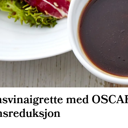
svinaigrette med OSCAR
nsreduksjon