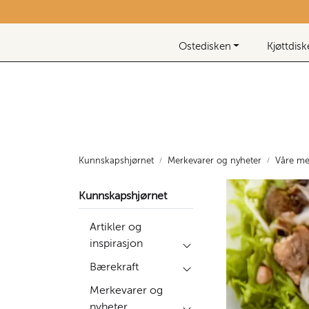
Skip to main content
Nyhetsbrev
Ostedisken
Kjøttdis
Kunnskapshjørnet
Merkevarer og nyheter
Våre me
Kunnskapshjørnet
Artikler og
inspirasjon
Bærekraft
Merkevarer og
nyheter