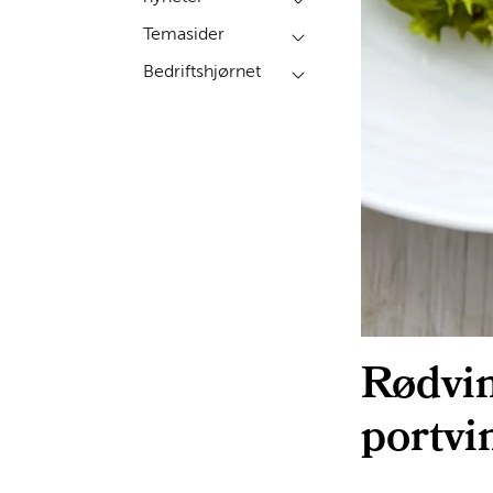
Temasider
Bedriftshjørnet
Rødvin
portvi