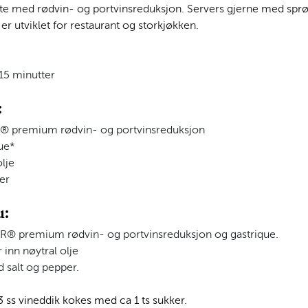
te med rødvin- og portvinsreduksjon. Servers gjerne med sprø s
er utviklet for restaurant og storkjøkken.
 15 minutter
:
® premium rødvin- og portvinsreduksjon
ue*
olje
er
u:
® premium rødvin- og portvinsreduksjon og gastrique.
 inn nøytral olje
 salt og pepper.
3 ss vineddik kokes med ca 1 ts sukker.