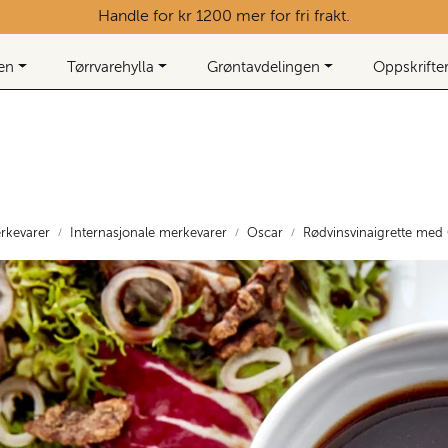
Handle for kr 1200 mer for fri frakt.
ken
Tørrvarehylla
Grøntavdelingen
Oppskrifte
rkevarer
Internasjonale merkevarer
Oscar
Rødvinsvinaigrette me