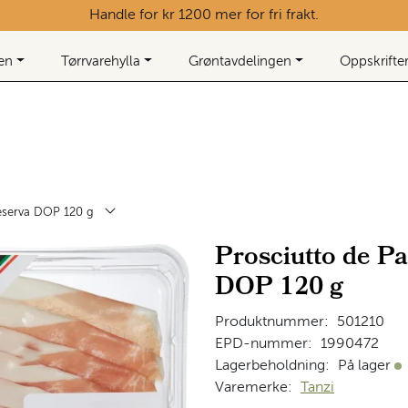
Handle for kr 1200 mer for fri frakt.
ken
Tørrvarehylla
Grøntavdelingen
Oppskrifte
eserva DOP 120 g
Prosciutto de P
DOP 120 g
Produktnummer:
501210
EPD-nummer:
1990472
Lagerbeholdning:
På lager
På
Varemerke:
Tanzi