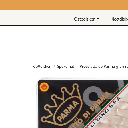
Skip to main content
Nyhetsbrev
Ostedisken
Kjøttdis
Kjøttdisken
Spekemat
Prosciutto de Parma gran r