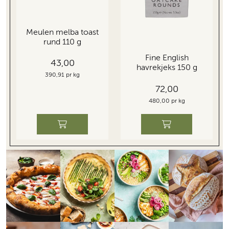
Meulen melba toast
rund 110 g
Fine English
43,00
havrekjeks 150 g
390,91 pr kg
72,00
480,00 pr kg