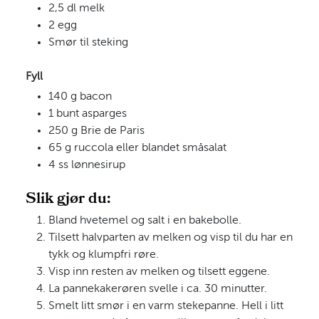
2,5 dl melk
2 egg
Smør til steking
Fyll
140 g bacon
1 bunt asparges
250 g Brie de Paris
65 g ruccola eller blandet småsalat
4 ss lønnesirup
Slik gjør du:
Bland hvetemel og salt i en bakebolle.
Tilsett halvparten av melken og visp til du har en
tykk og klumpfri røre.
Visp inn resten av melken og tilsett eggene.
La pannekakerøren svelle i ca. 30 minutter.
Smelt litt smør i en varm stekepanne. Hell i litt