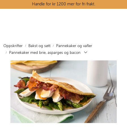
Skip to main content
Handle for kr 1200 mer for fri frakt.
Ostedisken
Kjøttdisken
Oppskrifter
Bakst og søtt
Pannekaker og vafler
Pannekaker med brie, asparges og bacon
Tørrvarehylla
Grøntavdelingen
Oppskrifter
Kunnskapshjørnet