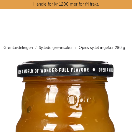
Skip to main content
Handle for kr 1200 mer for fri frakt.
Ostedisken
Kjøttdisken
Grøntavdelingen
Syltede grønnsaker
Opies syltet ingefær 280 g
Tørrvarehylla
Grøntavdelingen
Oppskrifter
Kunnskapshjørnet