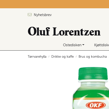
Skip to main content
Nyhetsbrev
Ostedisken
Kjøttdis
Tørrvarehylla
Drikke og kaffe
Brus og kombucha