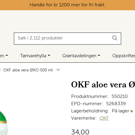
Handle for kr 1200 mer for fri frakt.
ken
Tørrvarehylla
Grøntavdelingen
Oppskrifte
OKF aloe vera ØKO 500 ml
OKF aloe vera 
Produktnummer:
550210
EPD-nummer:
5268339
Lagerbeholdning:
På lager
På
Varemerke:
OKF
34,00