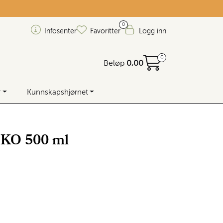
0
Infosenter
Favoritter
Logg inn
0
Beløp
0,00
r
Kunnskapshjørnet
ØKO 500 ml
 lager