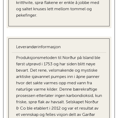
kritthvite, sprø flakene er enkle å jobbe med
og saltet knuses lett mellom tommel og
pekefinger.
Leverandørinformasjon
Produksjonsmetoden til Norður på Island ble
først utprøvd i 1753 og har siden blitt nøye
bevart. Det rene, velsmakende og mystiske
arktiske sjøvannet pumpes inn i åpne panner
hvor det sakte varmes opp med vann fra
naturlige varme kilder. Denne bærekraftige
prosessen etterlater ingen karbondioksid, kun
friske, sprø flak av havsalt. Selskapet Norður
& Co ble etablert i 2012 og var et resultat av
et vennskap og felles visjon delt av Garðar