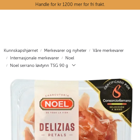
Skip to main content
Handle for kr 1200 mer for fri frakt.
Ostedisken
Kjøttdisken
Kunnskapshjørnet
Merkevarer og nyheter
Våre merkevarer
Internasjonale merkevarer
Noel
Tørrvarehylla
Noel serrano løvtynn TSG 90 g
Grøntavdelingen
Oppskrifter
Kunnskapshjørnet