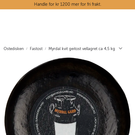
Skip to main content
Handle for kr 1200 mer for fri frakt.
Ostedisken
Kjøttdisken
Ostedisken
Fastost
Myrdal kvit geitost vellagret ca 4,5 kg
Tørrvarehylla
Grøntavdelingen
Oppskrifter
Kunnskapshjørnet