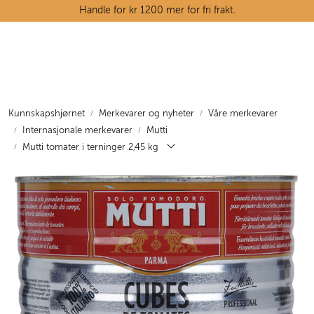
Skip to main content
Handle for kr 1200 mer for fri frakt.
Ostedisken
Kjøttdisken
Kunnskapshjørnet
Merkevarer og nyheter
Våre merkevarer
Internasjonale merkevarer
Mutti
Tørrvarehylla
Mutti tomater i terninger 2,45 kg
Grøntavdelingen
Oppskrifter
Kunnskapshjørnet