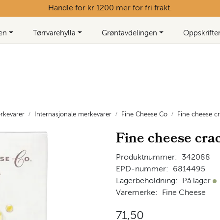
Handle for kr 1200 mer for fri frakt.
ken
Tørrvarehylla
Grøntavdelingen
Oppskrifte
rkevarer
Internasjonale merkevarer
Fine Cheese Co
Fine cheese cr
Fine cheese crac
Produktnummer:
342088
EPD-nummer:
6814495
Lagerbeholdning:
På lager
På
Varemerke:
Fine Cheese
71,50