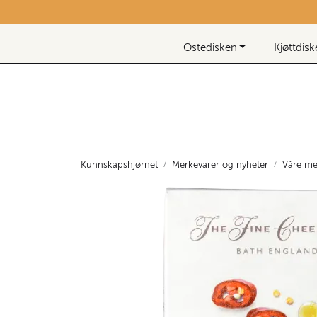
Skip to main content
Nyhetsbrev
Ostedisken
Kjøttdis
Kunnskapshjørnet
Merkevarer og nyheter
Våre me