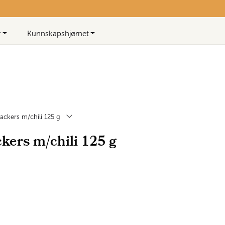
Beløp
0,00
0
Infosenter
Favoritter
Logg inn
r
Kunnskapshjørnet
ackers m/chili 125 g
kers m/chili 125 g
 lager