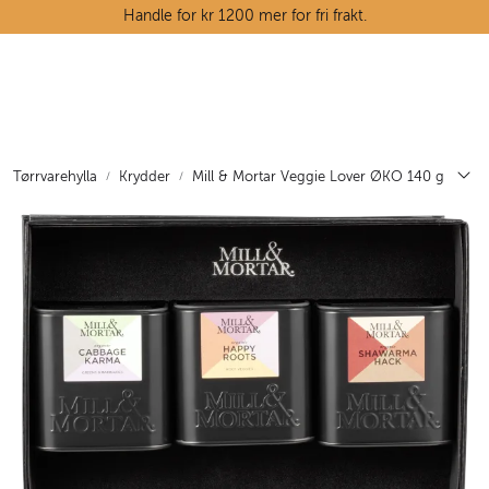
Skip to main content
Handle for kr 1200 mer for fri frakt.
Ostedisken
Kjøttdisken
Tørrvarehylla
Krydder
Mill & Mortar Veggie Lover ØKO 140 g
Tørrvarehylla
Grøntavdelingen
Oppskrifter
Kunnskapshjørnet