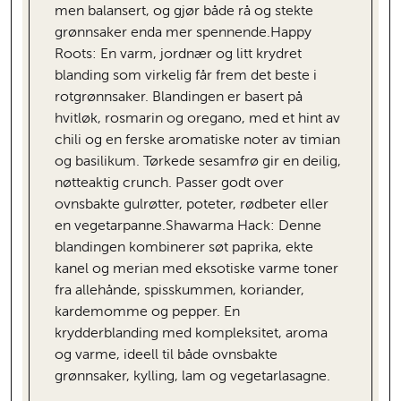
men balansert, og gjør både rå og stekte
grønnsaker enda mer spennende.Happy
Roots: En varm, jordnær og litt krydret
blanding som virkelig får frem det beste i
rotgrønnsaker. Blandingen er basert på
hvitløk, rosmarin og oregano, med et hint av
chili og en ferske aromatiske noter av timian
og basilikum. Tørkede sesamfrø gir en deilig,
nøtteaktig crunch. Passer godt over
ovnsbakte gulrøtter, poteter, rødbeter eller
en vegetarpanne.Shawarma Hack: Denne
blandingen kombinerer søt paprika, ekte
kanel og merian med eksotiske varme toner
fra allehånde, spisskummen, koriander,
kardemomme og pepper. En
krydderblanding med kompleksitet, aroma
og varme, ideell til både ovnsbakte
grønnsaker, kylling, lam og vegetarlasagne.