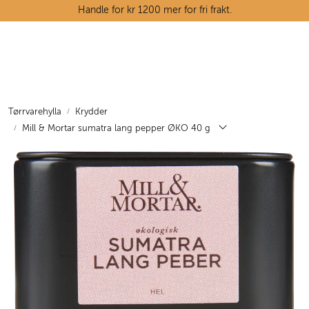
Skip to main content
Handle for kr 1200 mer for fri frakt.
Ostedisken
Kjøttdisken
Tørrvarehylla
Krydder
Mill & Mortar sumatra lang pepper ØKO 40 g
Tørrvarehylla
Grøntavdelingen
Oppskrifter
Kunnskapshjørnet