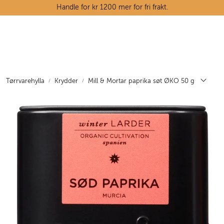
Skip to main content
Handle for kr 1200 mer for fri frakt.
Ostedisken
Kjøttdisken
Tørrvarehylla
Krydder
Mill & Mortar paprika søt ØKO 50 g
Tørrvarehylla
Grøntavdelingen
Oppskrifter
Kunnskapshjørnet