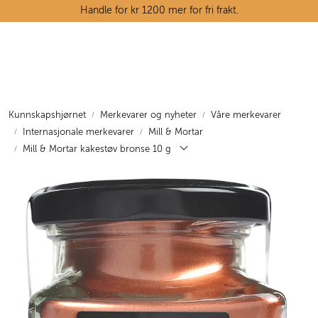
Skip to main content
Handle for kr 1200 mer for fri frakt.
Ostedisken
Kjøttdisken
Kunnskapshjørnet
Merkevarer og nyheter
Våre merkevarer
Internasjonale merkevarer
Mill & Mortar
Tørrvarehylla
Mill & Mortar kakestøv bronse 10 g
Grøntavdelingen
Oppskrifter
Kunnskapshjørnet