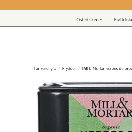
Skip to main content
Nyhetsbrev
Ostedisken
Kjøttdis
Tørrvarehylla
Krydder
Mill & Mortar herbes de pr