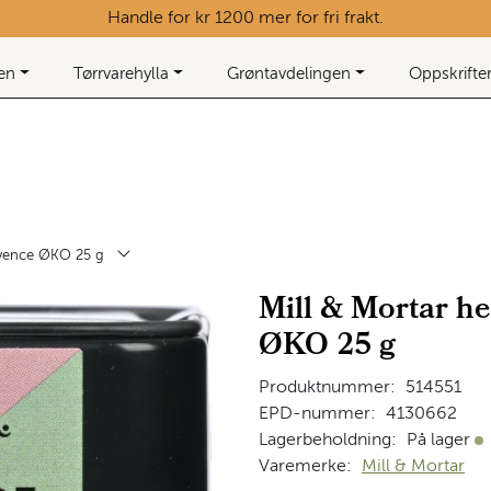
Handle for kr 1200 mer for fri frakt.
ken
Tørrvarehylla
Grøntavdelingen
Oppskrifte
ovence ØKO 25 g
Mill & Mortar h
ØKO 25 g
Produktnummer:
514551
EPD-nummer:
4130662
Lagerbeholdning:
På lager
På
Varemerke:
Mill & Mortar