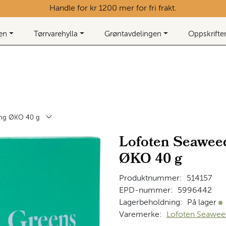
Handle for kr 1200 mer for fri frakt.
ken
Tørrvarehylla
Grøntavdelingen
Oppskrifte
ing ØKO 40 g
Lofoten Seaweed
ØKO 40 g
Produktnummer:
514157
EPD-nummer:
5996442
Lagerbeholdning:
På lager
På
Varemerke:
Lofoten Seawee