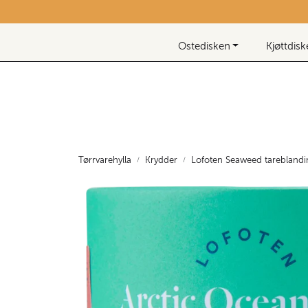
Skip to main content
Nyhetsbrev
Ostedisken
Kjøttdis
Tørrvarehylla
Krydder
Lofoten Seaweed tarebland