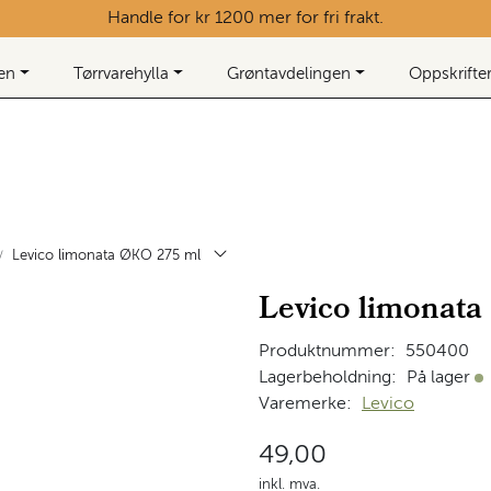
Handle for kr 1200 mer for fri frakt.
ken
Tørrvarehylla
Grøntavdelingen
Oppskrifte
Levico limonata ØKO 275 ml
Levico limonat
Produktnummer:
550400
Lagerbeholdning:
På lager
På
Varemerke:
Levico
49,00
inkl. mva.