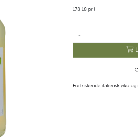
178,18 pr l
-
Forfriskende italiensk økolo