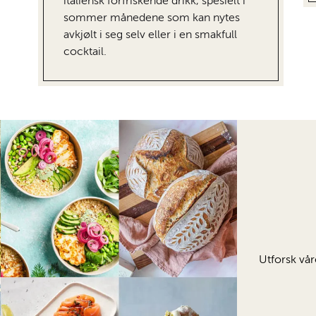
italiensk forfriskende drikk, spesielt i
sommer månedene som kan nytes
avkjølt i seg selv eller i en smakfull
cocktail.
Utforsk vår