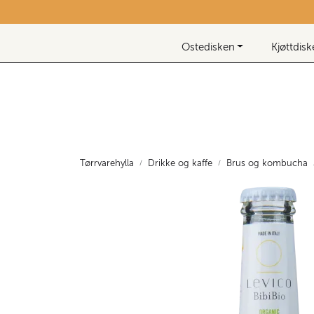
Skip to main content
Nyhetsbrev
Ostedisken
Kjøttdis
Tørrvarehylla
Drikke og kaffe
Brus og kombucha