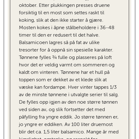
oktober. Etter plukkingen presses druene
forsiktig til en most som settes raskt til
koking, slik at den ikke starter å gjære.
Mosten kokes i åpne stålbeholdere i 36-48
timer til den er redusert til det halve.
Balsamicoen lagres så på fat av ulike
tresorter for å oppnå sin spesielle karakter.
Tønnene fylles ¾ fulle og plasseres på loft
hvor det er veldig varmt om sommeren og
kaldt om vinteren. Tønnene har et hull på
toppen som er dekket av et klede slik at
væske kan fordampe. Hver vinter tappes 1/3
av de minste tønnene i utvalgte serier til salg.
De fylles opp igjen av den noe større tønnen
ved siden av, og slik fortsetter det med
påfylling fra yngre eddik. Jo større tønnen er,
jo yngre er eddiken. Av 100 liter druemost
blir det ca. 1,5 liter balsamico. Mange år med