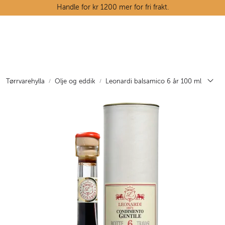
Skip to main content
Handle for kr 1200 mer for fri frakt.
Ostedisken
Kjøttdisken
Tørrvarehylla
Olje og eddik
Leonardi balsamico 6 år 100 ml
Tørrvarehylla
Grøntavdelingen
Oppskrifter
Kunnskapshjørnet