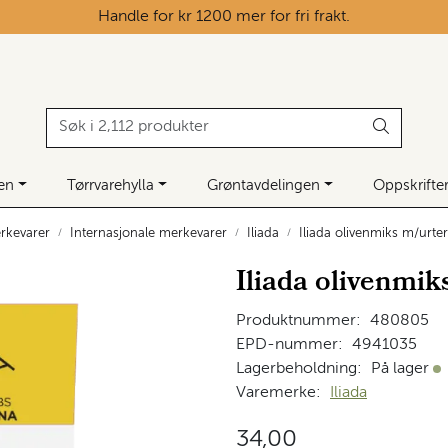
Handle for kr 1200 mer for fri frakt.
ken
Tørrvarehylla
Grøntavdelingen
Oppskrifte
rkevarer
Internasjonale merkevarer
Iliada
Iliada olivenmiks m/urte
Iliada olivenmik
Produktnummer:
480805
EPD-nummer:
4941035
Lagerbeholdning:
På lager
På
Varemerke:
Iliada
34,00