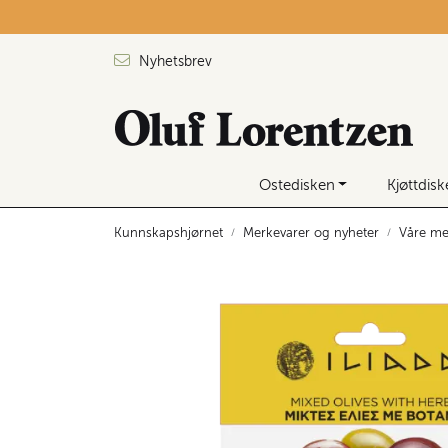
Skip to main content
Nyhetsbrev
Ostedisken
Kjøttdis
Kunnskapshjørnet
Merkevarer og nyheter
Våre me