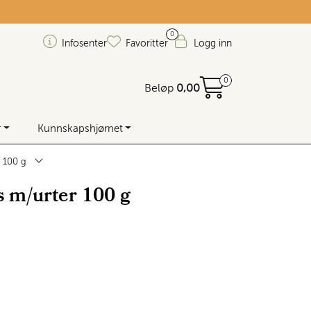
0
Infosenter
Favoritter
Logg inn
0
Beløp
0,00
r
Kunnskapshjørnet
r 100 g
s m/urter 100 g
 lager