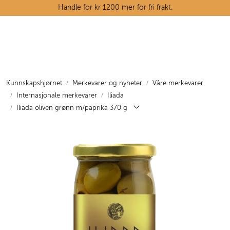
Skip to main content
Handle for kr 1200 mer for fri frakt.
Ostedisken
Kjøttdisken
Kunnskapshjørnet
Merkevarer og nyheter
Våre merkevarer
Internasjonale merkevarer
Iliada
Tørrvarehylla
Iliada oliven grønn m/paprika 370 g
Grøntavdelingen
Oppskrifter
Kunnskapshjørnet