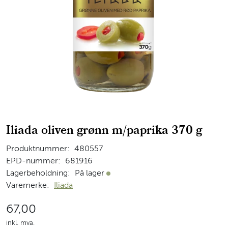
Iliada oliven grønn m/paprika 370 g
Produktnummer:
480557
EPD-nummer:
681916
Lagerbeholdning:
På lager
På lager
Varemerke:
Iliada
67,00
inkl. mva.