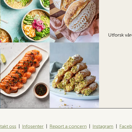
Utforsk vår
takt oss
|
Infosenter
|
Report a concern
|
Instagram
|
Face