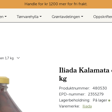
Handle for kr 1200 mer for fri frakt.
ken
Tørrvarehylla
Grøntavdelingen
Oppskrifte
ten 1,7 kg
Iliada Kalamata 
kg
Produktnummer:
480530
EPD-nummer:
2355279
Lagerbeholdning:
På lager
På
Varemerke:
Iliada