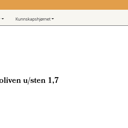
Beløp
0,00
0
Infosenter
Favoritter
Logg inn
r
Kunnskapshjørnet
oliven u/sten 1,7
 lager