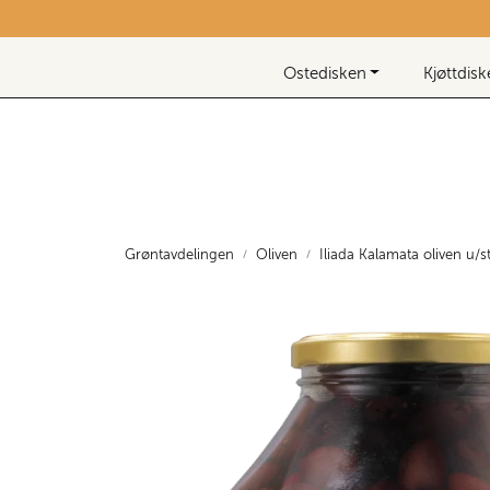
Skip to main content
Nyhetsbrev
Ostedisken
Kjøttdis
Grøntavdelingen
Oliven
Iliada Kalamata oliven u/s