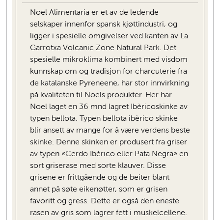
Noel Alimentaria er et av de ledende
selskaper innenfor spansk kjøttindustri, og
ligger i spesielle omgivelser ved kanten av La
Garrotxa Volcanic Zone Natural Park. Det
spesielle mikroklima kombinert med visdom
kunnskap om og tradisjon for charcuterie fra
de katalanske Pyreneene, har stor innvirkning
på kvaliteten til Noels produkter. Her har
Noel laget en 36 mnd lagret Ibèricoskinke av
typen bellota. Typen bellota ibèrico skinke
blir ansett av mange for å være verdens beste
skinke. Denne skinken er produsert fra griser
av typen «Cerdo Ibèrico eller Pata Negra» en
sort griserase med sorte klauver. Disse
grisene er frittgående og de beiter blant
annet på søte eikenøtter, som er grisen
favoritt og gress. Dette er også den eneste
rasen av gris som lagrer fett i muskelcellene.