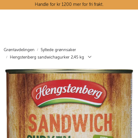
Skip to main content
Handle for kr 1200 mer for fri frakt.
Ostedisken
Kjøttdisken
Grøntavdelingen
Syltede grønnsaker
Hengstenberg sandwichagurker 2,45 kg
Tørrvarehylla
Grøntavdelingen
Oppskrifter
Kunnskapshjørnet