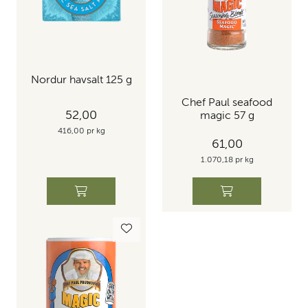
Nordur havsalt 125 g
Chef Paul seafood
52,00
magic 57 g
416,00 pr kg
61,00
1.070,18 pr kg