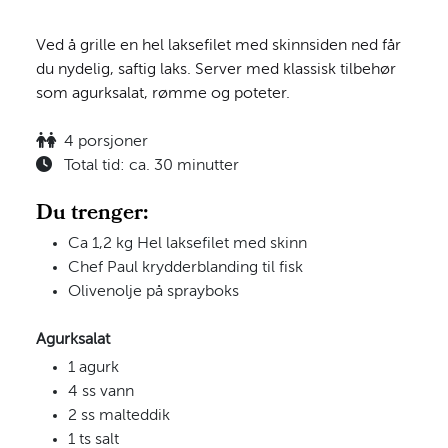
Ved å grille en hel laksefilet med skinnsiden ned får
du nydelig, saftig laks. Server med klassisk tilbehør
som agurksalat, rømme og poteter.
4 porsjoner
Total tid: ca. 30 minutter
Du trenger:
Ca 1,2 kg Hel laksefilet med skinn
Chef Paul krydderblanding til fisk
Olivenolje på sprayboks
Agurksalat
1 agurk
4 ss vann
2 ss malteddik
1 ts salt