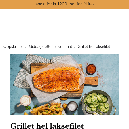
Skip to main content
Handle for kr 1200 mer for fri frakt.
Ostedisken
Kjøttdisken
Oppskrifter
Middagsretter
Grillmat
Grillet hel laksefilet
Tørrvarehylla
Grøntavdelingen
Oppskrifter
Kunnskapshjørnet
Grillet hel laksefilet