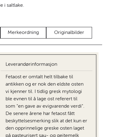
 i saltlake.
Merkeordning
Originalbilder
Leverandørinformasjon
Fetaost er omtalt helt tilbake til
antikken og er nok den eldste osten
vi kjenner til. I tidlig gresk mytologi
ble evnen til å lage ost referert til
som "en gave av evigvarende verdi".
De senere årene har fetaost fått
beskyttelsesmerking slik at det kun er
den opprinnelige greske osten laget
på pasteurisert sau- og geitemelk