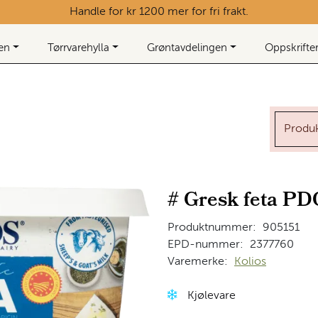
Handle for kr 1200 mer for fri frakt.
ken
Tørrvarehylla
Grøntavdelingen
Oppskrifte
Produkt
# Gresk feta PD
Produktnummer:
905151
EPD-nummer:
2377760
Varemerke:
Kolios
Kjølevare