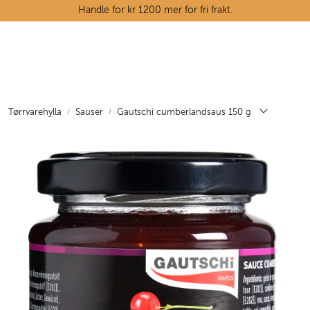
Skip to main content
Handle for kr 1200 mer for fri frakt.
Ostedisken
Kjøttdisken
Tørrvarehylla
Sauser
Gautschi cumberlandsaus 150 g
Tørrvarehylla
Grøntavdelingen
Oppskrifter
Kunnskapshjørnet