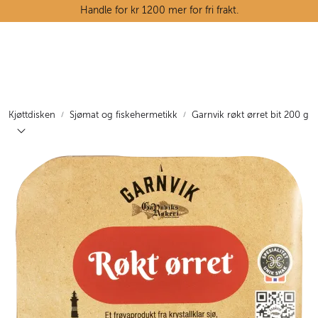
Skip to main content
Handle for kr 1200 mer for fri frakt.
Ostedisken
Kjøttdisken
Kjøttdisken
Sjømat og fiskehermetikk
Garnvik røkt ørret bit 200 g
Tørrvarehylla
Grøntavdelingen
Oppskrifter
Kunnskapshjørnet