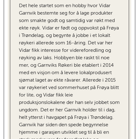
Det hele startet som en hobby hvor Vidar
Garnvik bestemte seg for å lage produkter
som smakte godt og samtidig var røkt med
ekte røyk. Vidar er født og oppvokst på Frøya
i Trøndelag, og begynte å jobbe i et lokalt
røykeri allerede som 16-åring. Det var her
Vidar fikk interesse for videreforedling og
røyking av laks. Hobbyen ble raskt til noe
mer, og Garnviks Røkeri ble etablert i 2014
med en visjon om å levere lokalprodusert
sjømat laget av ekte råvarer. Allerede i 2015
var røykeriet ved sommerhuset på Frøya blitt
for lite, og Vidar fikk leie
produksjonslokalene der han selv jobbet som
ungdom. Det er her Garnvik holder til i dag,
helt ytterst i havgapet på Frøya i Trøndelag.
Garnvik har siden den spede begynnelse
hjemme i garasjen utviklet seg til å bli en