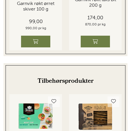
Garnvik røkt laks bit
Garnvik røkt ørret
200 g
skiver 100 g
174,00
99,00
870,00 pr kg
990,00 pr kg
Tilbehørsprodukter