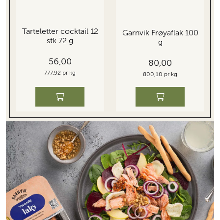
Tarteletter cocktail 12
Garnvik Frøyaflak 100
stk 72 g
g
56,00
80,00
777,92 pr kg
800,10 pr kg