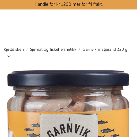
Skip to main content
Handle for kr 1200 mer for fri frakt.
Ostedisken
Kjøttdisken
Kjøttdisken
Sjømat og fiskehermetikk
Garnvik matjessild 320 g
Tørrvarehylla
Grøntavdelingen
Oppskrifter
Kunnskapshjørnet