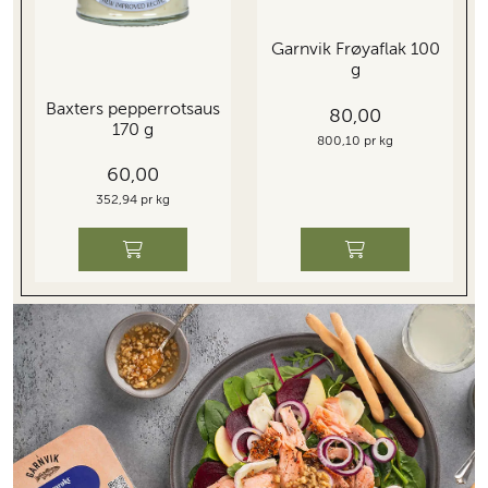
Garnvik Frøyaflak 100
g
Baxters pepperrotsaus
80,00
170 g
800,10 pr kg
60,00
352,94 pr kg