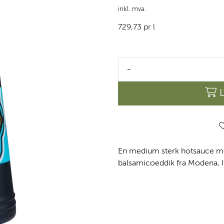
inkl. mva.
729,73 pr l
-
En medium sterk hotsauce me
balsamicoeddik fra Modena, It