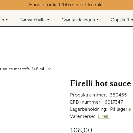
Handle for kr 1200 mer for fri frakt.
ken
Tørrvarehylla
Grøntavdelingen
Oppskrifte
hot sauce m/ trøffel 148 ml
Firelli hot sauce
Produktnummer:
380455
EPD-nummer:
6017347
Lagerbeholdning:
På lager
På
Varemerke:
Firelli
108,00