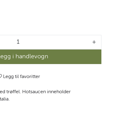
+
Legg i handlevogn
Legg til favoritter
d trøffel. Hotsaucen inneholder
alia.