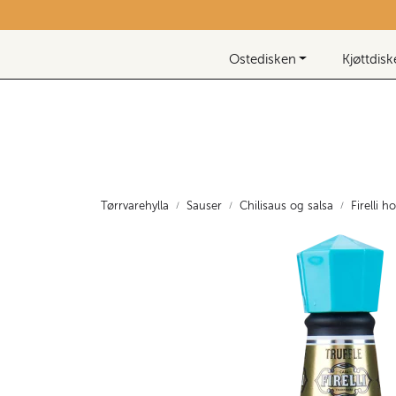
Skip to main content
Nyhetsbrev
Ostedisken
Kjøttdis
Tørrvarehylla
Sauser
Chilisaus og salsa
Firelli 