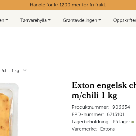
Handle for kr 1200 mer for fri frakt.
ken
Tørrvarehylla
Grøntavdelingen
Oppskrifte
/chili 1 kg
Exton engelsk c
m/chili 1 kg
Produktnummer:
906654
EPD-nummer:
6713101
Lagerbeholdning:
På lager
På
Varemerke:
Extons