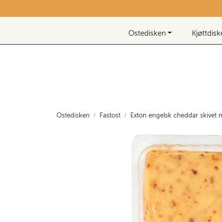
Skip to main content
Nyhetsbrev
Ostedisken
Kjøttdis
Ostedisken
Fastost
Exton engelsk cheddar skivet m