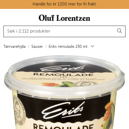
Skip to main content
Handle for kr 1200 mer for fri frakt.
Ostedisken
Kjøttdisken
Tørrvarehylla
Sauser
Eriks remulade 230 ml
Tørrvarehylla
Grøntavdelingen
Oppskrifter
Kunnskapshjørnet