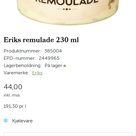
Eriks remulade 230 ml
Produktnummer:
385004
EPD-nummer:
2449965
Lagerbeholdning:
På lager
På lager
Varemerke:
Eriks
44,00
inkl. mva.
191,30 pr l
Kjølevare