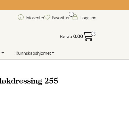
0
Infosenter
Favoritter
Logg inn
0
Beløp
0,00
r
Kunnskapshjørnet
tløkdressing 255
 lager