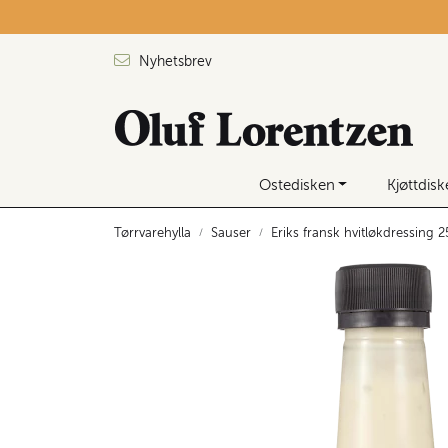
Skip to main content
Nyhetsbrev
Ostedisken
Kjøttdis
Tørrvarehylla
Sauser
Eriks fransk hvitløkdressing 