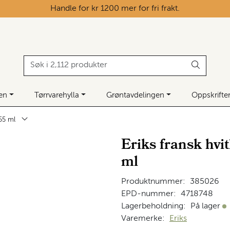
Handle for kr 1200 mer for fri frakt.
ken
Tørrvarehylla
Grøntavdelingen
Oppskrifte
255 ml
Eriks fransk hvi
ml
Produktnummer:
385026
EPD-nummer:
4718748
Lagerbeholdning:
På lager
På
Varemerke:
Eriks