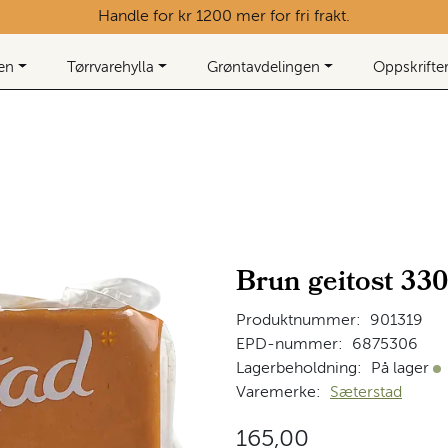
Handle for kr 1200 mer for fri frakt.
ken
Tørrvarehylla
Grøntavdelingen
Oppskrifte
Brun geitost 330
Produktnummer:
901319
EPD-nummer:
6875306
Lagerbeholdning:
På lager
På
Varemerke:
Sæterstad
165,00