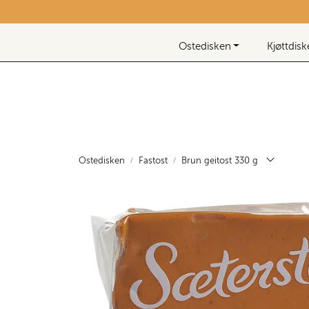
Skip to main content
Nyhetsbrev
Ostedisken
Kjøttdis
Ostedisken
Fastost
Brun geitost 330 g