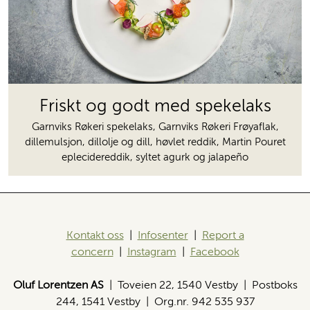
Friskt og godt med spekelaks
Garnviks Røkeri spekelaks, Garnviks Røkeri Frøyaflak,
dillemulsjon, dillolje og dill, høvlet reddik, Martin Pouret
eplecidereddik, syltet agurk og jalapeño
Kontakt oss
|
Infosenter
|
Report a
concern
|
Instagram
|
Facebook
Oluf Lorentzen AS
| Toveien 22, 1540 Vestby | Postboks
244, 1541 Vestby | Org.nr. 942 535 937