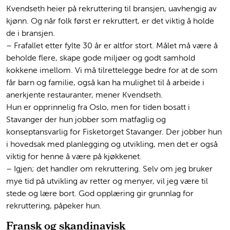
Kvendseth heier på rekruttering til bransjen, uavhengig av
kjønn. Og når folk først er rekruttert, er det viktig å holde
de i bransjen.
– Frafallet etter fylte 30 år er altfor stort. Målet må være å
beholde flere, skape gode miljøer og godt samhold
kokkene imellom. Vi må tilrettelegge bedre for at de som
får barn og familie, også kan ha mulighet til å arbeide i
anerkjente restauranter, mener Kvendseth.
Hun er opprinnelig fra Oslo, men for tiden bosatt i
Stavanger der hun jobber som matfaglig og
konseptansvarlig for Fisketorget Stavanger. Der jobber hun
i hovedsak med planlegging og utvikling, men det er også
viktig for henne å være på kjøkkenet.
– Igjen; det handler om rekruttering. Selv om jeg bruker
mye tid på utvikling av retter og menyer, vil jeg være til
stede og lære bort. God opplæring gir grunnlag for
rekruttering, påpeker hun.
Fransk og skandinavisk