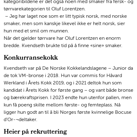
kategoribildene er det også noen med smaker fra fersk- og
tørrvarekategorien til Oluf Lorentzen.
– Jeg har laget noe som er litt typisk norsk, med norske
smaker, men som kanskje likevel ikke er helt norsk, sier
hun med et smil om munnen.
Når det gjelder tørrvare har Oluf Lorentzen en enorm
bredde. Kvendseth brukte tid på å finne «sine» smaker.
Konkurransekokk
Kvendseth var på De Norske Kokkelandslagene – Junior da
de tok VM-bronse i 2018. Hun var commis for Håvard
Werkland i Årets Kokk 2019, og i 2021 deltok hun som
kandidat i Årets Kokk for første gang – og vant både bronse
og bærekraftsprisen. I 2023 endte hun utenfor pallen, men
kun få poeng skilte mellom første- og femteplass. Nå
ligger hun godt an til å bli Norges første kvinnelige Bocuse
d’Or-¬deltaker.
Heier på rekruttering