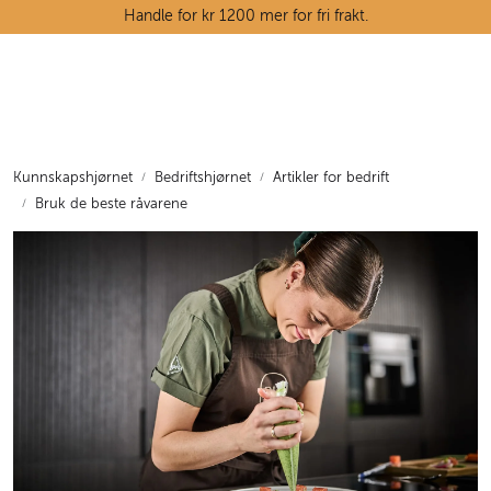
Skip to main content
Handle for kr 1200 mer for fri frakt.
Ostedisken
Kjøttdisken
Kunnskapshjørnet
Bedriftshjørnet
Artikler for bedrift
Bruk de beste råvarene
Tørrvarehylla
Grøntavdelingen
Oppskrifter
Kunnskapshjørnet