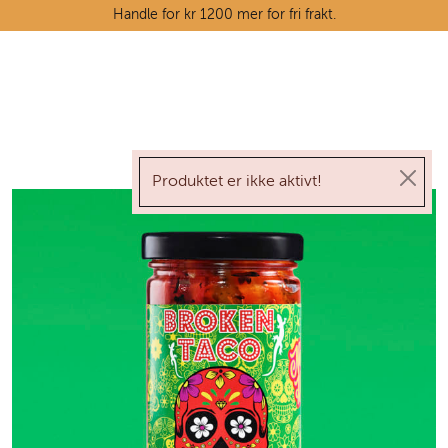
Skip to main content
Handle for kr 1200 mer for fri frakt.
Ostedisken
Kjøttdisken
Produktet er ikke aktivt!
Tørrvarehylla
Grøntavdelingen
Oppskrifter
Kunnskapshjørnet