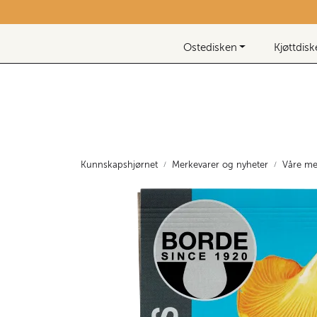
Skip to main content
Nyhetsbrev
Ostedisken
Kjøttdis
Kunnskapshjørnet
Merkevarer og nyheter
Våre me