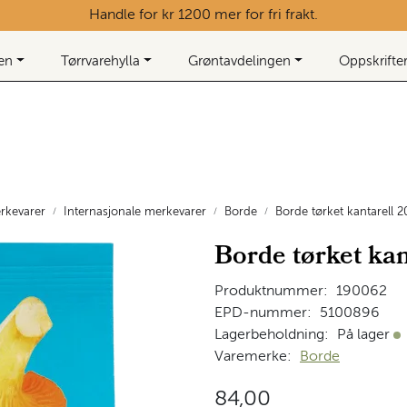
Handle for kr 1200 mer for fri frakt.
ken
Tørrvarehylla
Grøntavdelingen
Oppskrifte
rkevarer
Internasjonale merkevarer
Borde
Borde tørket kantarell 2
Borde tørket kan
Produktnummer:
190062
EPD-nummer:
5100896
Lagerbeholdning:
På lager
På
Varemerke:
Borde
84,00