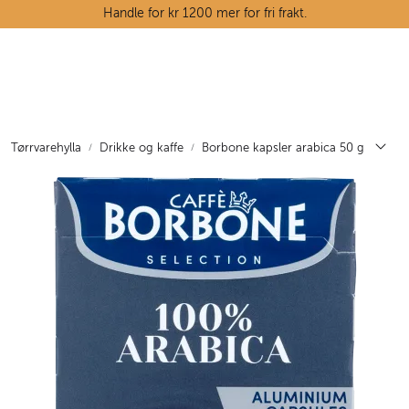
Skip to main content
Handle for kr 1200 mer for fri frakt.
Ostedisken
Kjøttdisken
Tørrvarehylla
Drikke og kaffe
Borbone kapsler arabica 50 g
Tørrvarehylla
Grøntavdelingen
Oppskrifter
Kunnskapshjørnet