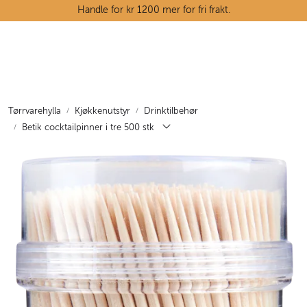
Skip to main content
Handle for kr 1200 mer for fri frakt.
Ostedisken
Kjøttdisken
Tørrvarehylla
Kjøkkenutstyr
Drinktilbehør
Betik cocktailpinner i tre 500 stk
Tørrvarehylla
Grøntavdelingen
Oppskrifter
Kunnskapshjørnet