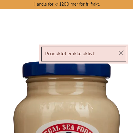
Skip to main content
Handle for kr 1200 mer for fri frakt.
Ostedisken
Kjøttdisken
Produktet er ikke aktivt!
Tørrvarehylla
Grøntavdelingen
Oppskrifter
Kunnskapshjørnet