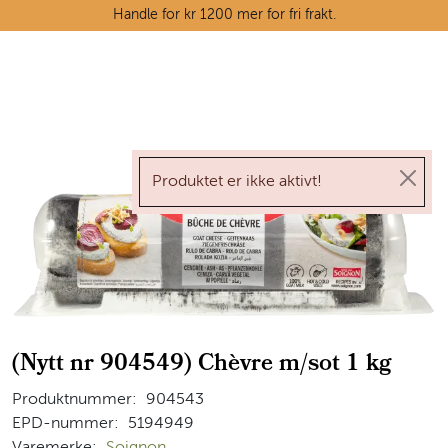
Skip to main content
Handle for kr 1200 mer for fri frakt.
Ostedisken
Kjøttdisken
Produktet er ikke aktivt!
Tørrvarehylla
Grøntavdelingen
Oppskrifter
(Nytt nr 904549) Chèvre m/sot 1 kg
Kunnskapshjørnet
Produktnummer:
904543
EPD-nummer:
5194949
Varemerke:
Soignon