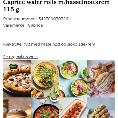
Caprice wafer rolls m/hasselnøttkrem
115 g
Produktnummer:
342700030326
Varemerke:
Caprice
Kjeksruller fylt med hasselnøtt og sjokoladekrem.
Se orginal produkt