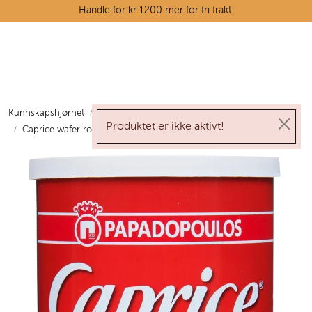
Skip to main content
Handle for kr 1200 mer for fri frakt.
Ostedisken
Kjøttdisken
Kunnskapshjørnet
Merkevarer og nyheter
Tilbudskroken
Produktet er ikke aktivt!
Caprice wafer rolls m/hasselnøttkrem 115 g
Tørrvarehylla
Grøntavdelingen
Oppskrifter
Kunnskapshjørnet