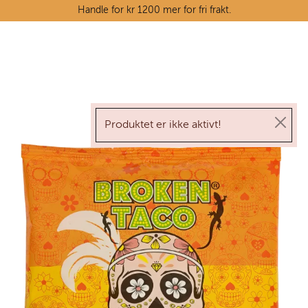
Skip to main content
Handle for kr 1200 mer for fri frakt.
Ostedisken
Kjøttdisken
Produktet er ikke aktivt!
Tørrvarehylla
Grøntavdelingen
Oppskrifter
Kunnskapshjørnet