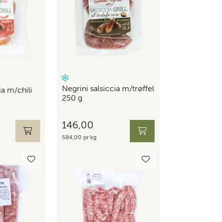
Negrini salsiccia m/trøffel
ia m/chili
250 g
146,00
584,00 pr kg