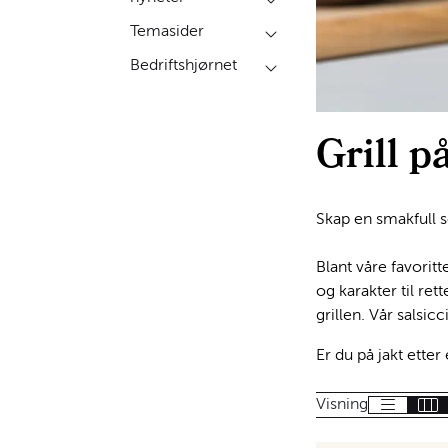
Temasider
Bedriftshjørnet
Grill p
Skap en smakfull s
Blant våre favoritt
og karakter til ret
grillen. Vår salsic
Er du på jakt etter
Visning