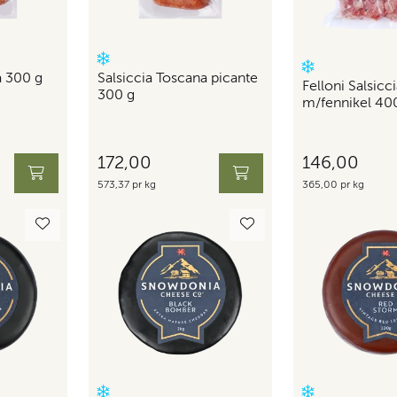
a 300 g
Salsiccia Toscana picante
Felloni Salsicc
300 g
m/fennikel 40
172,00
146,00
573,37 pr kg
365,00 pr kg