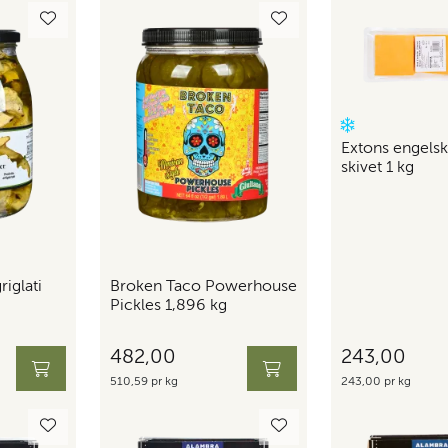
Extons engels
skivet 1 kg
riglati
Broken Taco Powerhouse
Pickles 1,896 kg
482,00
243,00
510,59 pr kg
243,00 pr kg