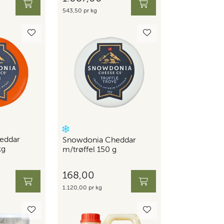
543,50 pr kg
eddar
Snowdonia Cheddar
kg
m/trøffel 150 g
168,00
1.120,00 pr kg