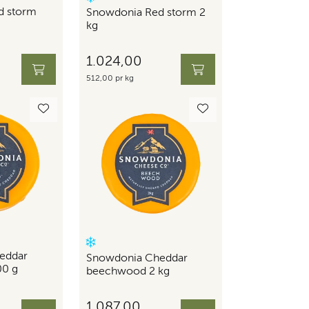
d storm
Snowdonia Red storm 2
kg
1.024,00
512,00 pr kg
eddar
Snowdonia Cheddar
0 g
beechwood 2 kg
1.087,00