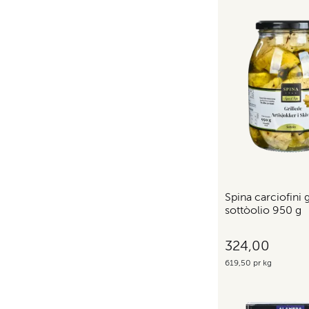
Spina carciofini g
sottòolio 950 g
324,00
619,50 pr kg