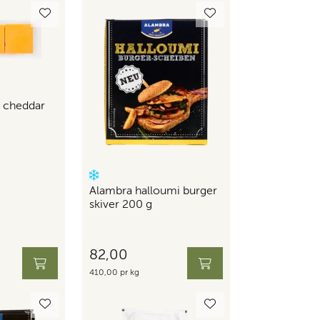
k cheddar
Alambra halloumi burger
skiver 200 g
82,00
410,00 pr kg