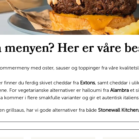
å menyen? Her er våre be
ommermeny med oster, sauser og toppinger fra våre kvalitetslev
er finner du ferdig skivet cheddar fra
Extons
, samt cheddar i ul
tene. For vegetarianske alternativer er halloumi fra
Alambra
et s
cia kommer i flere smakfulle varianter og gir et autentisk italien
 en grillsaus, har vi gode alternativer fra både
Stonewall Kitchen