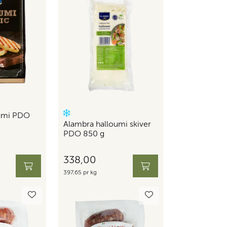
oumi PDO
Alambra halloumi skiver
PDO 850 g
338,00
397,65 pr kg