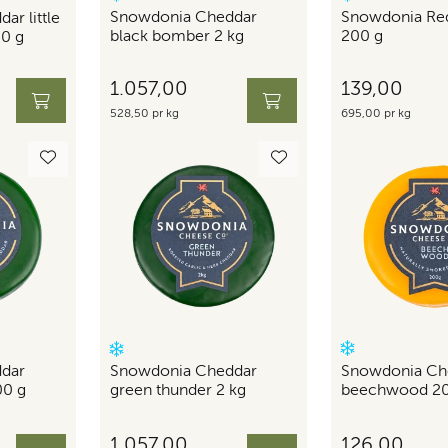
Snowdonia Cheddar
Snowdonia Re
r little
black bomber 2 kg
200 g
0 g
1.057,00
139,00
528,50 pr kg
695,00 pr kg
dar
Snowdonia Ch
Snowdonia Cheddar
00 g
beechwood 20
green thunder 2 kg
1.057,00
126,00