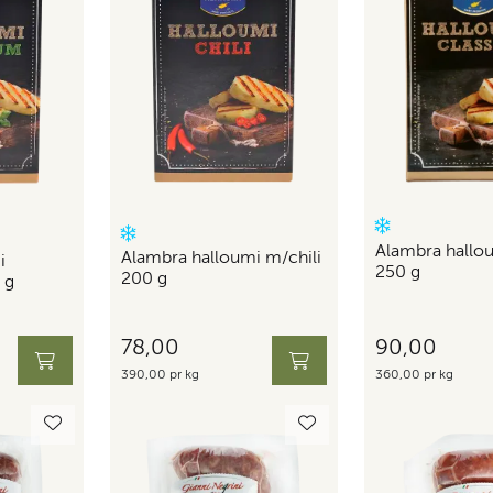
Alambra hall
Alambra halloumi m/chili
i
250 g
200 g
 g
78,00
90,00
390,00 pr kg
360,00 pr kg