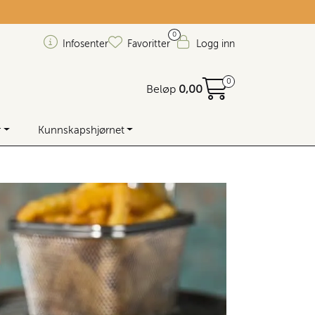
0
Infosenter
Favoritter
Logg inn
0
Beløp
0,00
r
Kunnskapshjørnet