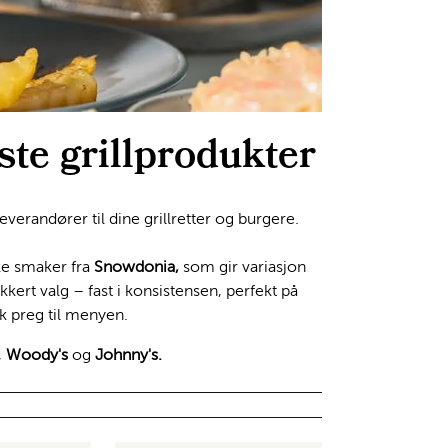
ste grillprodukter
erandører til dine grillretter og burgere.
ike smaker fra
Snowdonia,
som gir variasjon
ikkert valg – fast i konsistensen, perfekt på
sk preg til menyen.
,
Woody's
og
Johnny's.