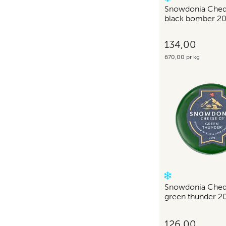
Snowdonia Chedda
black bomber 20
134,00
670,00 pr kg
Snowdonia Ched
green thunder 2
126,00