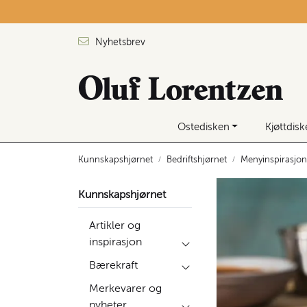
Skip to main content
Nyhetsbrev
Ostedisken
Kjøttdis
Kunnskapshjørnet
Bedriftshjørnet
Menyinspirasjon
Kunnskapshjørnet
Artikler og
inspirasjon
Bærekraft
Merkevarer og
nyheter